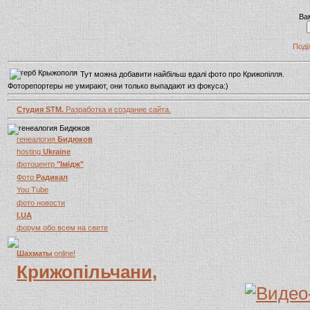
Ва
Поді
Тут можна добавити найбільш вдалі фото про Крижопілля.
Фоторепортеры не умирают, они только выпадают из фокуса:)
Студия STM.
Разработка и создание сайта.
генеалогия
Бидюков
hosting
Ukraine
фотоцентр
"Імідж"
Фото
Радикал
You Tube
фото новости
I.UA
форум обо всем на свете
Шахматы
online!
Крижопільчани,