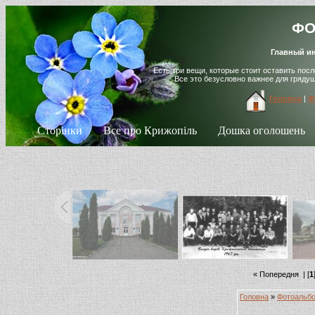
ФО
Главный ин
Есть три вещи, которые стоит оставить пос
Все это безусловно важнее для гряду
Головна
|
Ф
Сторінки
Все про Крижопіль
Дошка оголошень
« Попередня
| [
1
Головна
»
Фотоальб