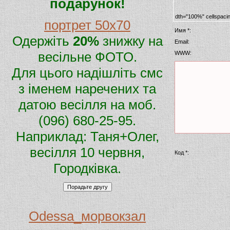
подарунок!
dth="100%" cellspaci
портрет 50х70
Имя *:
Одержіть
20%
знижку на
Email:
весільне ФОТО.
WWW:
Для цього надішліть смс
з іменем наречених та
датою весілля на моб.
(096) 680-25-95.
Наприклад: Таня+Олег,
весілля 10 червня,
Код *:
Городківка.
Odessa_морвокзал