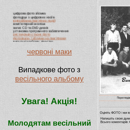
цифрова фото зйомка
фотодрук з цифрових носіїв
відеозйомка пам'ятних подій
комп'ютерний монтаж
запис CD та DVD дисків
установка програмного забезпечення
реставрація старих фото
фотоовали, таблички на пам'ятники
випускні альбоми, віньєтки
виготовлення візиток
червоні маки
Випадкове фото з
весільного альбому
Увага! Акція!
Переглядів
Оцініть ФОТО і ми 
Напишіть свою дум
Молодятам весільний
Всього коментарів: