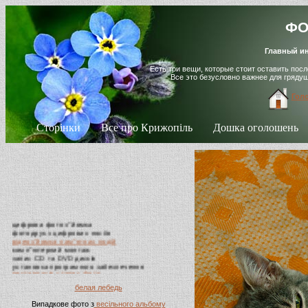
ФО
Главный ин
Есть три вещи, которые стоит оставить пос
Все это безусловно важнее для гряду
Гол
Сторінки
Все про Крижопіль
Дошка оголошень
цифрова фото з"йомка
фотодрук з цифрових носіїв
відеоз"йомка пам"ятних подій
комп"ютерний монтаж
запис CD та DVD дисків
установка програмного забезпечення
реставрація старих фото
фотоовали, таблички на пам"ятники
випускні альбоми, віньєтки
белая лебедь
виготовлення візиток
Випадкове фото з
весільного альбому