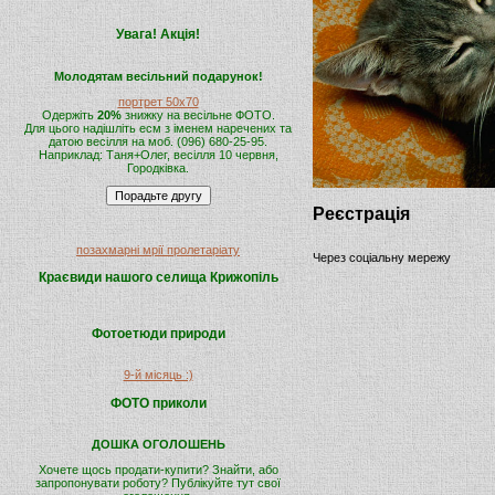
Увага! Акція!
Молодятам весільний подарунок!
портрет 50х70
Одержіть
20%
знижку на весільне ФОТО.
Для цього надішліть есм з іменем наречених та
датою весілля на моб. (096) 680-25-95.
Наприклад: Таня+Олег, весілля 10 червня,
Городківка.
Реєстрація
позахмарні мрії пролетаріату
Через соціальну мережу
Краєвиди нашого селища Крижопіль
Фотоетюди природи
9-й місяць :)
ФОТО приколи
ДОШКА ОГОЛОШЕНЬ
Хочете щось продати-купити? Знайти, або
запропонувати роботу? Публікуйте тут свої