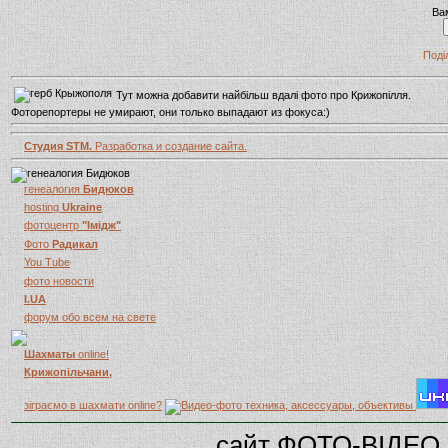
Ва
Поді
Тут можна добавити найбільш вдалі фото про Крижопілля.
Фоторепортеры не умирают, они только выпадают из фокуса:)
Студия STM.
Разработка и создание сайта.
генеалогия
Бидюков
hosting
Ukraine
фотоцентр
"Імідж"
Фото
Радикал
You Tube
фото новости
I.UA
форум обо всем на свете
Шахматы
online!
Крижопільчани,
зіграємо в шахмати online?
сайт ФОТО-ВІДЕО 