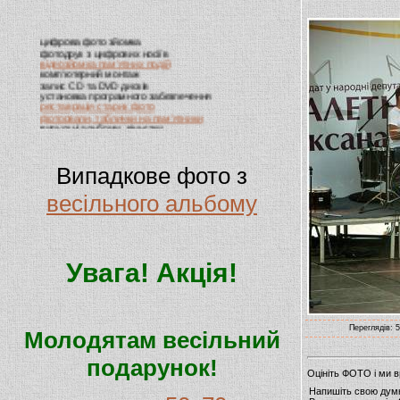
цифрова фото зйомка
фотодрук з цифрових носіїв
відеозйомка пам'ятних подій
комп'ютерний монтаж
запис CD та DVD дисків
установка програмного забезпечення
реставрація старих фото
фотоовали, таблички на пам'ятники
випускні альбоми, віньєтки
виготовлення візиток
Випадкове фото з
весільного альбому
Увага! Акція!
Переглядів: 5
Молодятам весільний
подарунок!
Оцініть ФОТО і ми 
Напишіть свою дум