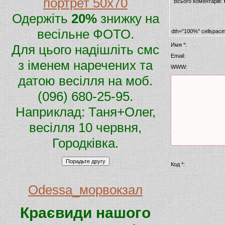
портрет 50х70
Всього коментарів:
Одержіть
20%
знижку на
весільне ФОТО.
dth="100%" cellspaci
Имя *:
Для цього надішліть смс
Email:
з іменем наречених та
WWW:
датою весілля на моб.
(096) 680-25-95.
Наприклад: Таня+Олег,
весілля 10 червня,
Городківка.
Код *:
Odessa_морвокзал
Краєвиди нашого