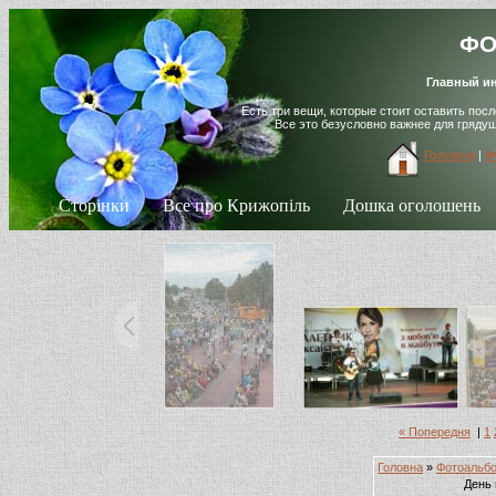
ФО
Главный ин
Есть три вещи, которые стоит оставить пос
Все это безусловно важнее для гряду
Головна
|
Ф
Сторінки
Все про Крижопіль
Дошка оголошень
« Попередня
|
1
Головна
»
Фотоальб
День 