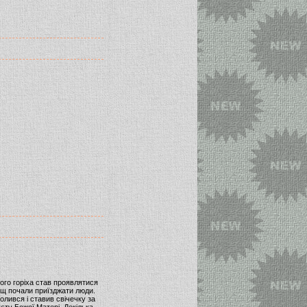
арого горіха став проявлятися
ищ почали приїзджати люди.
олився і ставив свічечку за
єту Божої Матері. Декілька