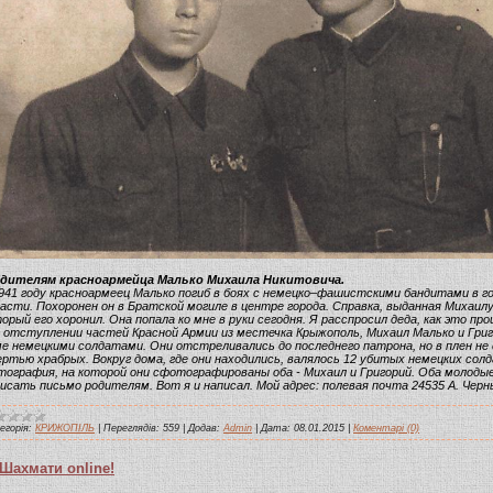
дителям красноармейца Малько Михаила Никитовича.
941 году красноармеец Малько погиб в боях с немецко–фашистскими бандитами в г
асти. Похоронен он в Братской могиле в центре города. Справка, выданная Михаилу,
орый его хоронил. Она попала ко мне в руки сегодня. Я расспросил деда, как это пр
 отступлении частей Красной Армии из местечка Крыжополь, Михаил Малько и Григ
е немецкими солдатами. Они отстреливались до последнего патрона, но в плен не 
ртью храбрых. Вокруг дома, где они находились, валялось 12 убитых немецких солд
ография, на которой они сфотографированы оба - Михаил и Григорий. Оба молодые
исать письмо родителям. Вот я и написал. Мой адрес: полевая почта 24535 А. Чер
егорія:
КРИЖОПІЛЬ
|
Переглядів:
559
|
Додав:
Admin
|
Дата:
08.01.2015
|
Коментарі (0)
Шахмати online!