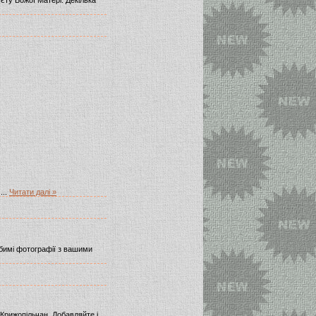
и
...
Читати далі »
бимі фотографії з вашими
Крижопільчан. Добавляйте і