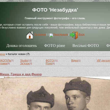
ФОТО 'Незабудка'
Главный инструмент фотографа – его глаза.
щи, которые стоит оставить после себя - ваши фотографии, ваша библиотека и ваши ли
о безусловно важнее для грядущих поколений, чем мебельный гарнитур у вас дома. Д
Головна
|
|
Реєстрація
|
Вхід
Дошка оголошень
ФОТО різне
Весільні ФОТО
Ф
овна
» Каталог новин (
7
)
ИЖОПІЛЬ
Studio
ФОТО
Відео
VIP perso
[7]
[12]
[21]
[1]
грами
Зв'язок
Різне
[8]
[3]
[4]
Миша, Гриша и дед Федор