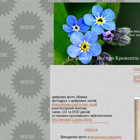
Есть три ве
Все эт
Сторінки
Все про Крижопіль
Гол
КР
Про
цифрова фото зйомка
фотодрук з цифрових носіїв
відеозйомка пам'ятних подій
комп'ютерний монтаж
запис CD та DVD дисків
установка програмного забезпечення
реставрація старих фото
фотоовали, таблички на пам'ятники
випускні альбоми, віньєтки
виготовлення візиток
спокуса
Випадкове фото з
весільного альбому