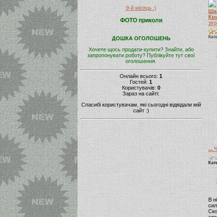
9-й місяць :)
Ша
Кр
ФОТО приколи
зіг
Кате
ДОШКА ОГОЛОШЕНЬ
Хочете щось продати-купити? Знайти, або
запропонувати роботу? Публікуйте тут свої
оголошення.
Онлайн всього:
1
Гостей:
1
Користувачів:
0
Зараз на сайті:
Спасибі користувачам, які сьогодні відвідали мій
сайт :)
...
Ч
Кат
В н
сил
Ско
здо