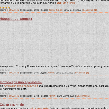
ографій з місця пригоди можна подивитися в
ФОТО
альбомі
.
горія:
КРИЖОПІЛЬ
|
Переглядів:
1028
|
Додав:
Zorkiy_Sokol
|
Дата:
04.04.2009
|
Коментарі (1)
Новорічний концерт
і випускного 11 класу Крижопільської середньої школи №2 своїми силами організувал
горія:
КРИЖОПІЛЬ
|
Переглядів:
946
|
Додав:
Admin
|
Дата:
31.01.2009
|
Коментарі (1)
Фотоочерк про Крижопіль
пер
тут можна буде подивиться
кращі фото про наше містечко. Добавляйте свої самі лю
ентаріями та описом.
горія:
КРИЖОПІЛЬ
|
Переглядів:
1755
|
Додав:
Admin
|
Дата:
22.06.2008
|
Коментарі (0)
Сайти земляків
авилась нова сторінка
сайти земляків
. Звідти можна безпосередньо перейти на сайти 