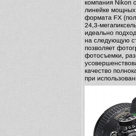
компания Nikon 
линейке мощных
формата FX (пол
24,3-мегапиксел
идеально подход
на следующую с
позволяет фотог
фотосъемки, раз
усовершенствова
качество полнок
при использован