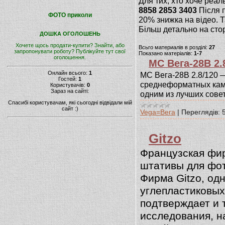
Для тих, хто хоче реа
8858 2853 3403
Після п
ФОТО приколи
20% знижка на відео. 
Більш детально на сто
ДОШКА ОГОЛОШЕНЬ
Хочете щось продати-купити? Знайти, або
Всьго материалів в розділі:
27
запропонувати роботу? Публікуйте тут свої
Показано матеріалів:
1-7
оголошення.
МС Вега-28В 2.
Онлайн всього:
1
МС Вега-28В 2.8/120 
Гостей:
1
среднеформатных каме
Користувачів:
0
Зараз на сайті:
одним из лучших сове
Спасибі користувачам, які сьогодні відвідали мій
сайт :)
Vega=Вега
|
Переглядів:
Gitzo
Французская фи
штативы для фото
Фирма Gitzo, од
углепластиковы
подтверждает и 
исследования, н