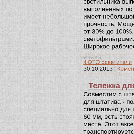
светильника вып
выполненных по 
имеет небольшой
прочность. Мощн
от 30% до 100%.
светофильтрами.
Широкое рабоче
ФОТО осветители
30.10.2013
|
Комент
Тележка дл
Совместим с шта
для штатива - п
специально для 
60 мм, есть сто
месте. Этот акс
транспортируетс