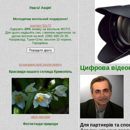
Увага! Акція!
Молодятам весільний подарунок!
портрет 50х70
Одержіть
20%
знижку на весільне ФОТО.
Для цього надішліть смс з іменем наречених та
датою весілля на моб. (096) 680-25-95.
Наприклад: Таня+Олег, весілля 10 червня,
Городківка.
позахмарні мрії пролетаріату
Цифрова відео
Краєвиди нашого селища Крижопіль
цвіте жасмин
Фотоетюди природи
Для партнерів та спо