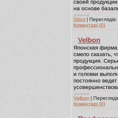
своей продукции
на основе базал
Gitzo
|
Переглядів:
Коментарі (0)
Velbon
Японская фирма,
смело сказать, 
продукция. Сер
профессиональна
и головки выпол
постоянно ведет
усовершенствова
Velbon
|
Перегляді
Коментарі (0)