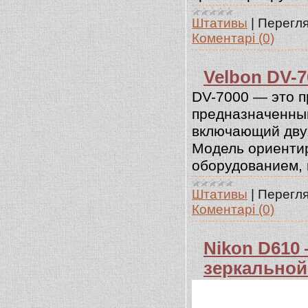
Штативы
|
Перегля
Коментарі (0)
Velbon DV-7
DV-7000 — это п
предназначенны
включающий двух
Модель ориентир
оборудованием, в
Штативы
|
Перегля
Коментарі (0)
Nikon D610
зеркальной