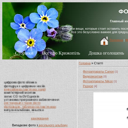
ФО
Главный ин
Есть три вещи, которые стоит оставить пос
Все это безусловно важнее для гряду
Головна
|
Ф
Сторінки
Все про Крижопіль
Дошка оголошень
Головна
» Статті
Фотоаппараты Canon
[1]
Видеомонтаж
цифрова фото зйомка
[0]
фотодрук з цифрових носіїв
Фотоаппараты Nikon
[1]
відеозйомка пам'ятних подій
Разное
[4]
комп'ютерний монтаж
запис CD та DVD дисків
установка програмного забезпечення
реставрація старих фото
фотоовали, таблички на пам'ятники
випускні альбоми, віньєтки
виготовлення візиток
хвилювання
Випадкове фото з
весільного альбому