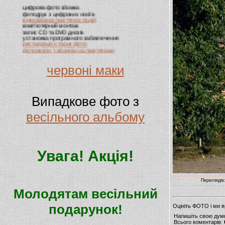
цифрова фото зйомка
фотодрук з цифрових носіїв
відеозйомка пам'ятних подій
комп'ютерний монтаж
запис CD та DVD дисків
установка програмного забезпечення
реставрація старих фото
фотоовали, таблички на пам'ятники
випускні альбоми, віньєтки
виготовлення візиток
червоні маки
Випадкове фото з
весільного альбому
Увага! Акція!
Переглядів:
Молодятам весільний
подарунок!
Оцініть ФОТО і ми 
Напишіть свою дум
Всього коментарів: