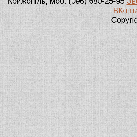
Крижопіль, моб. (096) 680-25-95
Зв
ВКонт
Copyri