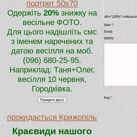
портрет 50х70
Одержіть
20%
знижку на
dth="100%" cellspaci
весільне ФОТО.
Имя *:
Для цього надішліть смс
Email:
WWW:
з іменем наречених та
датою весілля на моб.
(096) 680-25-95.
Наприклад: Таня+Олег,
весілля 10 червня,
Городківка.
Код *:
прокидається Крижопіль
Краєвиди нашого