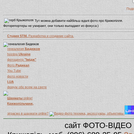
Поді
Тут можна добавити найбільш вдалі фото про Крижопілля.
Фоторепортеры не умирают, они только выпадают из фокуса:)
Студия STM.
Разработка и создание сайта.
генеалогия
Бидюков
hosting
Ukraine
фотоцентр
"Імідж"
Фото
Радикал
You Tube
фото новости
I.UA
форум обо всем на свете
Шахматы
online!
Крижопільчани,
зіграємо в шахмати online?
сайт ФОТО-ВІДЕО 