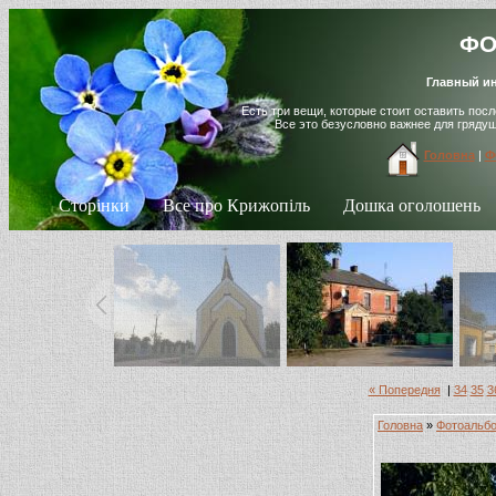
ФО
Главный ин
Есть три вещи, которые стоит оставить пос
Все это безусловно важнее для гряду
Головна
|
Ф
Сторінки
Все про Крижопіль
Дошка оголошень
« Попередня
|
34
35
3
Головна
»
Фотоальб