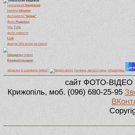
генеалогия
Бидюков
hosting
Ukraine
фотоцентр
"Імідж"
Фото
Радикал
You Tube
фото новости
I.UA
форум обо всем на свете
Шахматы
online!
Крижопільчани,
зіграємо в шахмати online?
сайт ФОТО-ВІДЕО 
Крижопіль, моб. (096) 680-25-95
Зв
ВКонт
Copyri