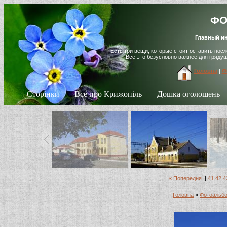
ФО
Главный ин
Есть три вещи, которые стоит оставить пос
Все это безусловно важнее для гряду
Головна
|
Ф
Сторінки
Все про Крижопіль
Дошка оголошень
« Попередня
|
41
42
4
Головна
»
Фотоальб