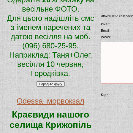
весільне ФОТО.
Для цього надішліть смс
dth="100%" cellspaci
Имя *:
з іменем наречених та
Email:
датою весілля на моб.
WWW:
(096) 680-25-95.
Наприклад: Таня+Олег,
весілля 10 червня,
Городківка.
Код *:
Odessa_морвокзал
Краєвиди нашого
селища Крижопіль