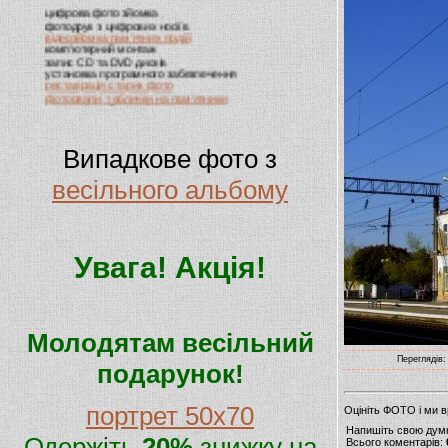
цифрова фото зйомка
фотодрук з цифрових носіїв
відеозйомка пам'ятних подій
комп'ютерний монтаж
запис CD та DVD дисків
установка програмного забезпечення
реставрація старих фото
фотоовали, таблички на пам'ятники
випускні альбоми, віньєтки
виготовлення візиток
Випадкове фото з
весільного альбому
Увага! Акція!
Молодятам весільний
Переглядів:
подарунок!
портрет 50х70
Оцініть ФОТО і ми 
Напишіть свою дум
Одержіть
20%
знижку на
Всього коментарів: