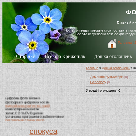
ФО
Главный ин
Есть три вещи, которые стоит оставить пос
Все это безусловно важнее для гряду
Головна
|
Сторінки
Все про Крижопіль
Дошка оголошень
Головна
»
Дошка оголошень
» К
Домашня бухгалтерія
[0]
Genealogy
[0]
У розділі оголошень
:
0
цифрова фото зйомка
фотодрук з цифрових носіїв
відеозйомка пам'ятних подій
комп'ютерний монтаж
запис CD та DVD дисків
установка програмного забезпечення
реставрація старих фото
фотоовали, таблички на пам'ятники
випускні альбоми, віньєтки
виготовлення візиток
спокуса