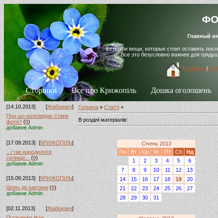
ФО
Главный ин
Есть три вещи, которые стоит оставить пос
Все это безусловно важнее для гряду
Головна
|
се
Сторінки
Все про Крижопіль
Дошка оголошень
[14.10.2013]
[
Жабокрич
]
Головна
»
Статті
»
Про що розповідає старе
В розділі матеріалів:
фото?
(
0
)
добавив Admin
[17.09.2013]
[
КРИЖОПІЛЬ
]
Січень 2013
...і так народилося
Пн
Вт
Ср
Чт
Пт
Сб
Нд
селище...
(
0
)
1
2
3
4
5
6
добавив Admin
7
8
9
10
11
12
13
[15.09.2013]
[
КРИЖОПІЛЬ
]
14
15
16
17
18
19
20
Шлях до картини
(
0
)
21
22
23
24
25
26
27
добавив Admin
28
29
30
31
[02.11.2013]
[
Жабокрич
]
Пугаченко Іван