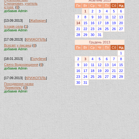
Жовтень 2013
Степанович, учитель
Пн
Вт
Ср
Чт
Пт
Сб
Нд
історії.
(
0
)
добавив Admin
1
2
3
4
5
6
7
8
9
10
11
12
13
[13.09.2013]
[
Жабокрич
]
14
15
16
17
18
19
20
Історія села
(
1
)
21
22
23
24
25
26
27
добавив Admin
28
29
30
31
[17.09.2013]
[
КРИЖОПІЛЬ
]
Грудень 2013
Всесвіт у писанці
(
0
)
Пн
Вт
Ср
Чт
Пт
Сб
Нд
добавив Admin
1
[18.01.2013]
[
Голубече
]
2
3
4
5
6
7
8
Свято Водохрещення
(
0
)
9
10
11
12
13
14
15
добавив Admin
16
17
18
19
20
21
22
23
24
25
26
27
28
29
[17.09.2013]
[
КРИЖОПІЛЬ
]
30
31
Походження назви
"Крижопіль"
(
0
)
добавив Admin