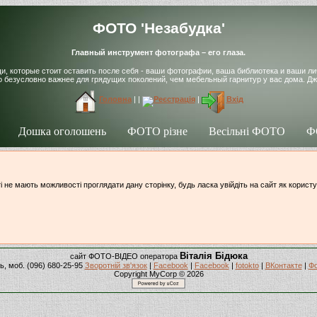
ФОТО 'Незабудка'
Главный инструмент фотографа – его глаза.
щи, которые стоит оставить после себя - ваши фотографии, ваша библиотека и ваши ли
о безусловно важнее для грядущих поколений, чем мебельный гарнитур у вас дома. Д
Головна
|
|
Реєстрація
|
Вхід
Дошка оголошень
ФОТО різне
Весільні ФОТО
Ф
і не мають можливості проглядати дану сторінку, будь ласка увійдіть на сайт як корист
Віталія Бідюка
сайт ФОТО-ВІДЕО оператора
ь, моб. (096) 680-25-95
Зворотній зв'язок
|
Facebook
|
Facebook
|
fotokto
|
ВКонтакте
|
Ф
Copyright MyCorp © 2026