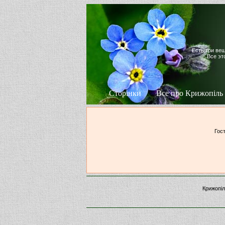
Есть три ве
Все эт
Сторінки
Все про Крижопіль
Гост
Крижопіл