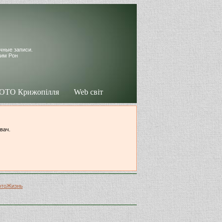
чные записи.
жим Рон
ОТО Крижопілля
Web світ
увач.
отоЖизнь