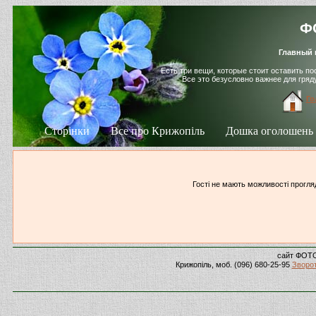
ФО
Главный 
Есть три вещи, которые стоит оставить п
Все это безусловно важнее для гря
Го
Сторінки
Все про Крижопіль
Дошка оголошень
Гості не мають можливості прогляд
сайт ФОТ
Крижопіль, моб. (096) 680-25-95
Зворот