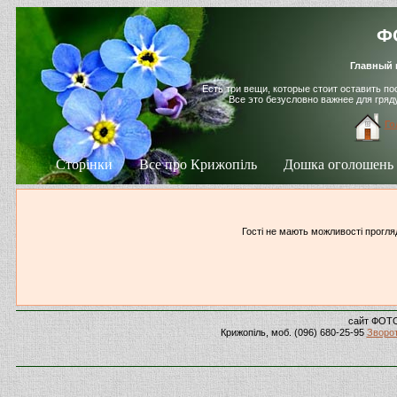
ФО
Главный 
Есть три вещи, которые стоит оставить п
Все это безусловно важнее для гря
Го
Сторінки
Все про Крижопіль
Дошка оголошень
Гості не мають можливості прогляд
сайт ФОТ
Крижопіль, моб. (096) 680-25-95
Зворот