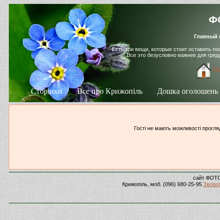
ФО
Главный 
Есть три вещи, которые стоит оставить п
Все это безусловно важнее для гря
Го
Сторінки
Все про Крижопіль
Дошка оголошень
Гості не мають можливості прогляд
сайт ФОТ
Крижопіль, моб. (096) 680-25-95
Зворот