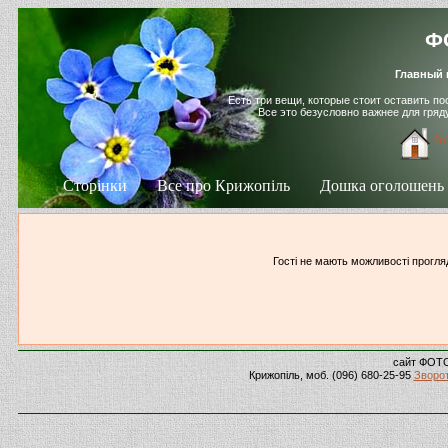
ФО
Главный 
Есть три вещи, которые стоит оставить п
Все это безусловно важнее для гря
Го
Сторінки
Все про Крижопіль
Дошка оголошень
Гості не мають можливості прогляд
сайт ФОТ
Крижопіль, моб. (096) 680-25-95
Зворот